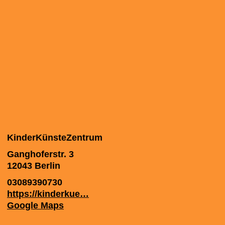
KinderKünste­Zentrum
Ganghoferstr. 3
12043
Berlin
03089390730
https://kinderkue…
Google Maps