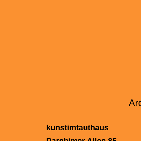
Arc
kunstimtauthaus
Parchimer Allee 85