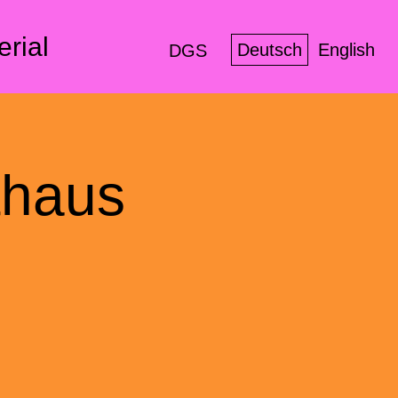
erial
Deutsch
English
DGS
thaus