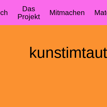
Das
ch
Mitmachen
Mat
Projekt
kunstimtau