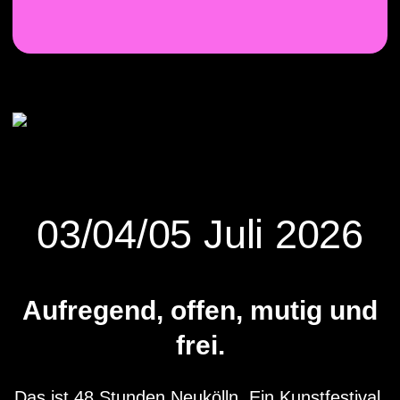
Direkt zum Inhalt
03/04/05 Juli 2026
Aufregend, offen, mutig und
frei.
Das ist 48 Stunden Neukölln. Ein Kunstfestival,