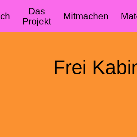
Das
ch
Mitmachen
Mat
Projekt
Frei Kabi