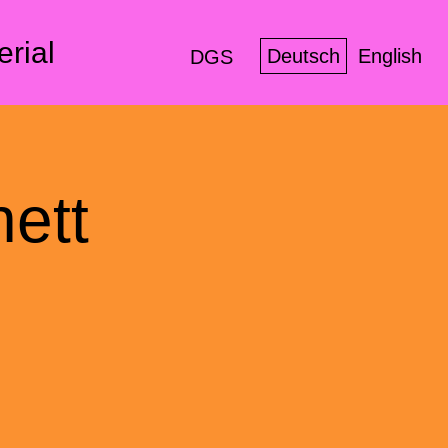
erial
Deutsch
English
DGS
nett