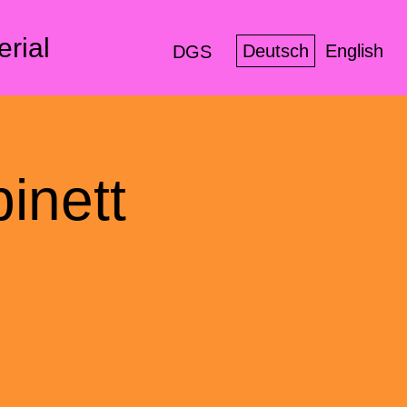
erial
Deutsch
English
DGS
binett