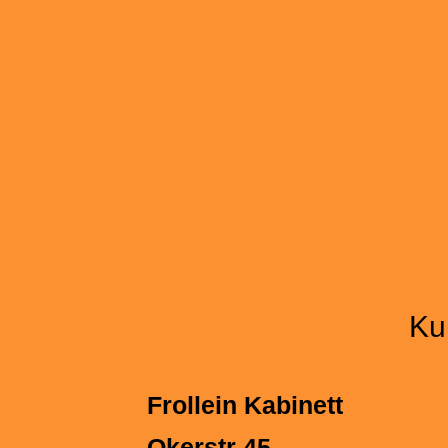
Ku
Frollein Kabinett
Okerstr 45