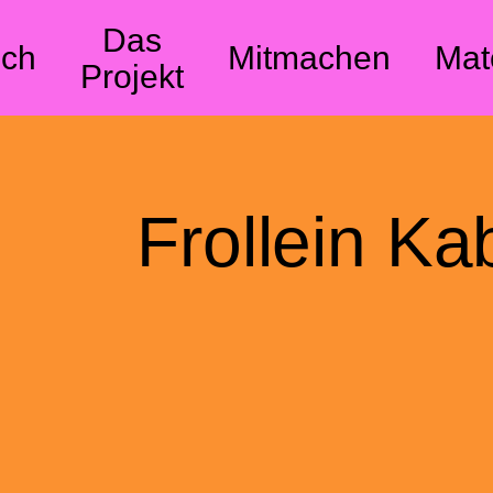
Das
ch
Mitmachen
Mat
Projekt
Frollein Ka