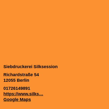
Siebdruckerei Silksession
Richardstraße 54
12055
Berlin
01726149891
https://www.silks…
Google Maps