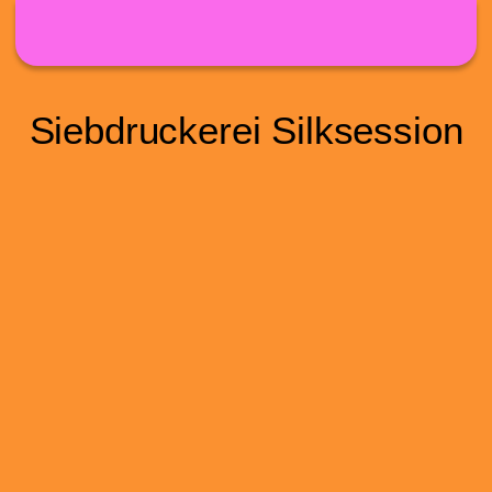
Direkt zum Inhalt
Siebdruckerei Silksession