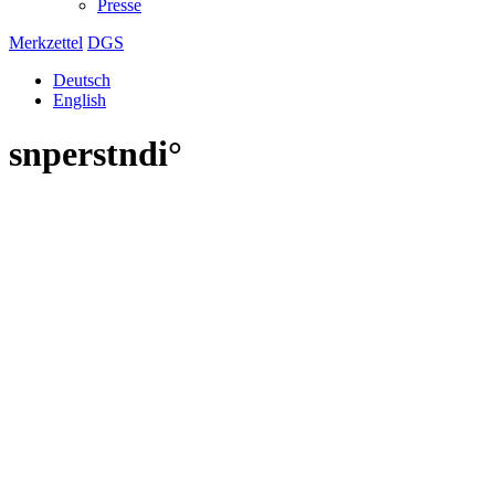
Presse
Merkzettel
DGS
Deutsch
English
snperstndi°