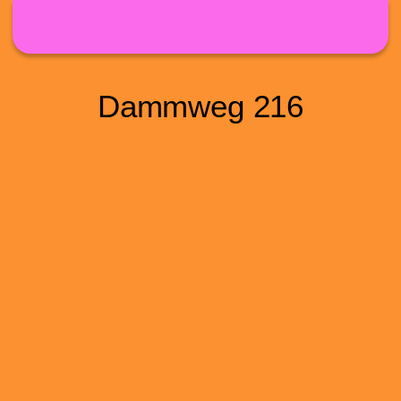
Direkt zum Inhalt
Dammweg 216